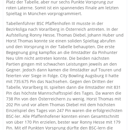
Platz der Tabelle, aber nur sechs Punkte Vorsprung zur
roten Laterne. Somit ist ein spannendes Finale am letzten
Spieltag in München vorprogrammiert.
Tabellenführer BSC Pfaffenhofen III musste in der
Bezirksliga nach Vorarlberg in Österreich antreten. In der
Aufstellung Ronny Hesse, Thomas Diebel, Johann Huber und
Horst Thomas konnte sie einen soliden Spieltag abrufen
und den Vorsprung in der Tabelle behaupten. Die erste
Begegnung ging kampflos an die Ilmstädter da Pinhunter
Neu Ulm nicht antreten konnte. Die beiden nächsten
Partien gingen mit schwachen Leistungen jeweils an den
Gegner. Jedoch dann kamen die Ilmstädter auf Touren und
feierten vier Siege in Folge. City Bowling Augsburg II hatte
mit 735:675 Pin das Nachsehen. Gegen den Dritten der
Tabelle, Vorarlberg III, spielten dann die Ilmstädter mit 831
Pin das höchste Mannschaftsspiel des Tages. Da waren die
738 Pin von den Österreichern zu wenig. Horst Thomas mit
202 Pin und vor allem Thomas Diebel mit dem höchsten
Einzelspiel des Tages von 247 Pin waren die erfolgreichsten
BSC-ler. Alle Pfaffenhofener konnten einen Gesamtschnitt
von über 170 Pin erzielen, bester war Ronny Hesse mit 179
Pin. Mit elf Punkten Vorsprung dürfte den BSC-lern die