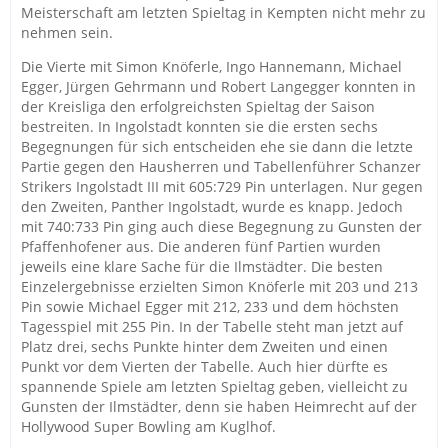
Meisterschaft am letzten Spieltag in Kempten nicht mehr zu
nehmen sein.
Die Vierte mit Simon Knöferle, Ingo Hannemann, Michael
Egger, Jürgen Gehrmann und Robert Langegger konnten in
der Kreisliga den erfolgreichsten Spieltag der Saison
bestreiten. In Ingolstadt konnten sie die ersten sechs
Begegnungen für sich entscheiden ehe sie dann die letzte
Partie gegen den Hausherren und Tabellenführer Schanzer
Strikers Ingolstadt III mit 605:729 Pin unterlagen. Nur gegen
den Zweiten, Panther Ingolstadt, wurde es knapp. Jedoch
mit 740:733 Pin ging auch diese Begegnung zu Gunsten der
Pfaffenhofener aus. Die anderen fünf Partien wurden
jeweils eine klare Sache für die Ilmstädter. Die besten
Einzelergebnisse erzielten Simon Knöferle mit 203 und 213
Pin sowie Michael Egger mit 212, 233 und dem höchsten
Tagesspiel mit 255 Pin. In der Tabelle steht man jetzt auf
Platz drei, sechs Punkte hinter dem Zweiten und einen
Punkt vor dem Vierten der Tabelle. Auch hier dürfte es
spannende Spiele am letzten Spieltag geben, vielleicht zu
Gunsten der Ilmstädter, denn sie haben Heimrecht auf der
Hollywood Super Bowling am Kuglhof.