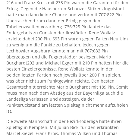
216 und Franz Krois mit 233 Pin waren die Garanten für den
Erfolg. Gegen die Hausherren Schanzer Strikers Ingolstadt
hatte man dann keine Chance und verlor mit 707:822 Pin.
Überraschend kam dann der Erfolg gegen den
Tabellenzweiten Vorarlberg. 736:725 Pin lautete das
Endergebnis zu Gunsten der Ilmstädter. Rene Wollatz
erzielte dabei 200 Pin. 693 Pin waren gegen Falken Neu Ulm
zu wenig um die Punkte zu behalten. Jedoch gegen
Lechbowler Augsburg konnte man mit 767:632 Pin
überzeugen und die Fuggerstädter besiegen. Mario
Burghardt202 und Michael Egger mit 210 Pin hatten hier die
besten Einzelergebnisse. Rene Wollatz konnte in den
beiden letzten Partien noch jeweils über 200 Pin spielen,
was aber nicht zum Punktgewinn reichte. Den besten
Gesamtschnitt erreichte Mario Burghardt mit 189 Pin. Somit
muss man nach dem Abstieg aus der Bayernliga auch die
Landesliga verlassen und absteigen, da der
Punkterückstand am letzten Spieltag nicht mehr aufzuholen
ist.
Die zweite Mannschaft in der Bezirksoberliga hatte ihren
Spieltag in Kempten. Mit Julian Bick, für den erkrankten
Marcel Siegel, Franz Krois, Thomas Wilken und Thomas