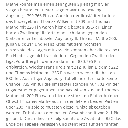
Mathe konnte man einen sehr guten Spieltag mit vier
Siegen bestreiten. Erster Gegner war City Bowling
Augsburg. 799:766 Pin zu Gunsten der Ilmstädter lautete
das Endergebnis. Thomas Wilken mit 209 und Thomas
Mathe mit 226 Pin waren hier die besten BSC-ler. Einen
harten Zweikampf lieferte man sich dann gegen den
Spitzenreiter Lechbowler Augsburg II. Thomas Mathe 200,
Julian Bick 214 und Franz Krois mit dem höchsten
Einzelspiel des Tages mit 269 Pin konnten aber die 864:881
Pin Niederlage nicht verhindern. Gegen den Zweiten der
Liga, Vorarlberg II, war man dann mit 820:796 Pin
erfolgreich. Wieder Franz Krois mit 212, Julian Bick mit 222
und Thomas Mathe mit 235 Pin waren wieder die besten
BSC-ler. Auch Tiger Augsburg, Tabellendritter, hatte keine
Chance. 735 Pin für die Ilmstädter standen nur 702 Pin der
Fuggerstädter gegenüber. Thomas Wilken 205 und Thomas
Mathe mit 209 Pin waren hier die stärksten Pfaffenhofener.
Obwohl Thomas Mathe auch in den letzten beiden Partien
über 200 Pin spielte mussten diese Punkte abgegeben
werden. Er hat auch den besten Gesamtschnitt von 211 Pin
gespielt. Durch diesen Erfolg konnte die Zweite des BSC das
Ende der Tabelle verlassen und steht jetzt auf den fünften