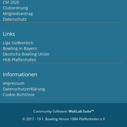
CM 2026
Clubordnung
Mitgliedsantrag
Datenschutz
Links
Liga Südbereich
Bowling in Bayern
Deutsche Bowling Union
HSB Pfaffenhofen
Informationen
Impressum
Datenschutzerklärung
Cookie-Richtlinie
Community-Software:
WoltLab Suite™
© 2017 - 19 1. Bowling-Verein 1984 Pfaffenhofen e.V