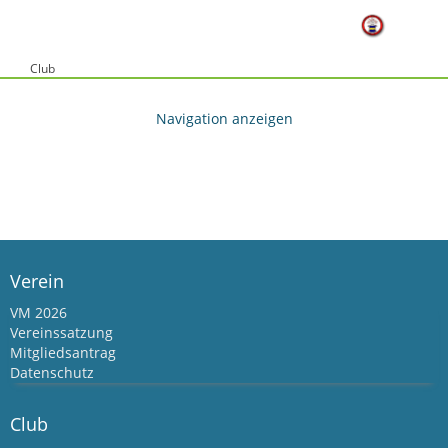
Club
Verein
VM 2026
Vereinssatzung
Mitgliedsantrag
Datenschutz
Club