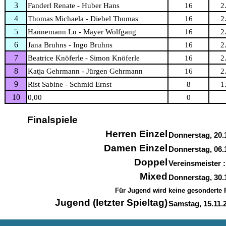
3
Fanderl Renate - Huber Hans
16
2
4
Thomas Michaela - Diebel Thomas
16
2
5
Hannemann Lu - Mayer Wolfgang
16
2
6
Jana Bruhns - Ingo Bruhns
16
2
7
Beatrice Knöferle - Simon Knöferle
16
2
8
Katja Gehrmann - Jürgen Gehrmann
16
2
9
Rist Sabine - Schmid Ernst
8
1
10
0,00
0
Finalspiele
Herren Einzel
Donnerstag, 20.1
Damen Einzel
Donnerstag, 06.1
Doppel
Vereinsmeister 
Mixed
Donnerstag, 30.1
Für Jugend wird keine gesonderte F
Jugend (letzter Spieltag)
Samstag, 15.11.2