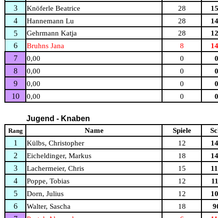
3
Knöferle Beatrice
28
15
4
Hannemann Lu
28
14
5
Gehrmann Katja
28
12
6
Bruhns Jana
8
14
7
0,00
0
0
8
0,00
0
0
9
0,00
0
0
10
0,00
0
0
Jugend - Knaben
Name
Spiele
Sc
Rang
1
Külbs, Christopher
12
14
2
Eicheldinger, Markus
18
14
3
Lachermeier, Chris
15
11
4
Poppe, Tobias
12
11
5
Dorn, Julius
12
10
6
Walter,
Sascha
18
9