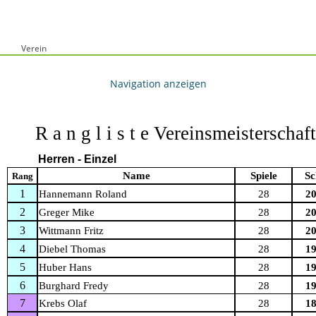
Verein
R a n g l i s t e
Vereinsmeisterschaf
Herren - Einzel
Name
Spiele
Sc
Rang
1
Hannemann Roland
28
20
2
Greger Mike
28
20
3
Wittmann Fritz
28
20
4
Diebel Thomas
28
19
5
Huber Hans
28
19
6
Burghard Fredy
28
19
7
Krebs Olaf
28
18