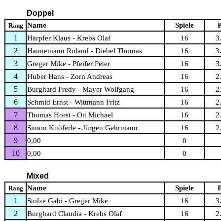
Doppel
Name
Spiele
P
Rang
1
Härpfer Klaus - Krebs Olaf
16
3
2
Hannemann Roland - Diebel Thomas
16
3
3
Greger Mike - Pfeifer Peter
16
3
4
Huber Hans - Zorn Andreas
16
2
5
Burghard Fredy - Mayer Wolfgang
16
2
6
Schmid Ernst - Wittmann Fritz
16
2
7
Thomas Horst - Ott Michael
16
2
8
Simon Knöferle - Jürgen Gehrmann
16
2
9
0,00
0
10
0,00
0
Mixed
Name
Spiele
P
Rang
1
Stolze Gabi - Greger Mike
16
3
2
Burghard Claudia - Krebs Olaf
16
2