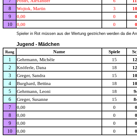
7
Postel, Alexander
6
11
8
Wojtok, Martin
3
10
9
0,00
0
0
10
0,00
0
0
Spieler in Rot müssen aus der Wertung gestrichen werden da die Anz
Jugend - Mädchen
Name
Spiele
Sc
Rang
1
Gehrmann, Michèle
15
12
2
Knöferle, Dana
18
12
3
Greger, Sandra
15
10
4
Burghard, Bettina
18
10
5
Gehrmann, Leoni
18
9
6
Greger, Susanne
15
8
7
0,00
0
0
8
0,00
0
0
9
0,00
0
0
10
0,00
0
0