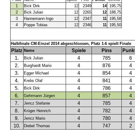
1
Bick Dirk
12
2349
14
195,75
2
Bick Julian
12
2265
12
188,75
3
Hannemann Ingo
12
2347
11
195,58
4
Poppe Tobias
12
2346
11
195,50
Halbfinale CM-Einzel 2014 abgeschlossen, Platz 1-6 spielt Finale
Platz
Spiele
Pins
Punk
Name
1.
4
785
6
Bick Julian
2.
4
876
4
Burghardt Mario
3.
4
854
4
Egger Michael
4.
4
841
4
Krebs Olaf
5.
4
786
4
Bick Dirk
6.
4
857
4
Gehrmann Jürgen
7.
4
785
4
Jencz Stefanie
8.
4
782
4
Krüger Heinrich
9.
4
780
4
Jencz Mario
10.
4
747
2
Diebel Thomas