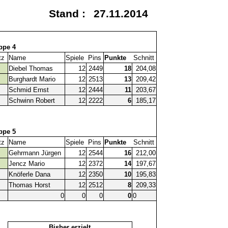
Stand :
27.11.2014
ppe 4
tz
Name
Spiele
Pins
Punkte
Schnitt
Diebel Thomas
12
2449
18
204,08
Burghardt Mario
12
2513
13
209,42
Schmid Ernst
12
2444
11
203,67
Schwinn Robert
12
2222
6
185,17
ppe 5
tz
Name
Spiele
Pins
Punkte
Schnitt
Gehrmann Jürgen
12
2544
16
212,00
Jencz Mario
12
2372
14
197,67
Knöferle Dana
12
2350
10
195,83
Thomas Horst
12
2512
8
209,33
0
0
0
0
0
Bisher erzielt