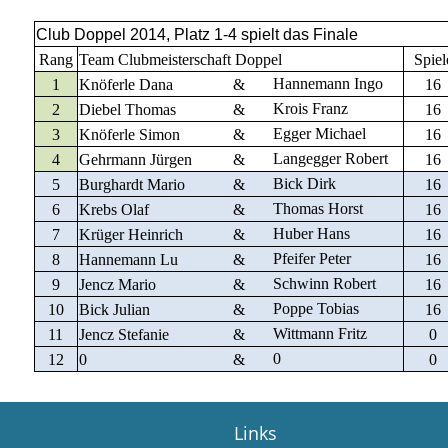
Club Doppel 2014, Platz 1-4 spielt das Finale
Rang
Team Clubmeisterschaft Doppel
Spiel
Hannemann Ingo
1
Knöferle Dana
&
16
Krois Franz
2
Diebel Thomas
&
16
Egger Michael
3
Knöferle Simon
&
16
Langegger Robert
4
Gehrmann Jürgen
&
16
Bick Dirk
5
Burghardt Mario
&
16
Thomas Horst
6
Krebs Olaf
&
16
Huber Hans
7
Krüger Heinrich
&
16
Pfeifer Peter
8
Hannemann Lu
&
16
Schwinn Robert
9
Jencz Mario
&
16
Poppe Tobias
10
Bick Julian
&
16
Wittmann Fritz
11
Jencz Stefanie
&
0
0
12
0
&
0
Links