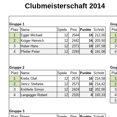
Clubmeisterschaft 2014
Gruppe 1
Gru
Platz
Name
Spiele
Pins
Punkte
Schnitt
Pla
1
Egger Michael
12
2544
14
212,00
1
2
Krüger Heinrich
12
2442
14
203,50
2
3
Huber Hans
12
2371
14
197,58
3
4
Pfeifer Peter
12
2293
6
191,08
4
Gruppe 2
Gru
Platz
Name
Spiele
Pins
Punkte
Schnitt
Pla
1
Krebs Olaf
12
2575
16
214,58
1
2
Jencz Stefanie
12
2573
16
214,42
2
3
Knöferle Simon
12
2424
12
202,00
3
4
Langegger Robert
12
2320
4
193,33
4
5
Gruppe 3
Platz
Name
Spiele
Pins
Punkte
Schnitt