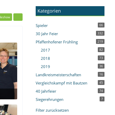
Kategorien
ideshow
Spieler
66
30 Jahr Feier
332
Pfaffenhofener Frühling
219
2017
82
2018
73
2019
36
Landkreismeisterschaften
16
Vergleichskampf mit Bautzen
45
40 Jahrfeier
74
Siegerehrungen
7
Filter zurücksetzen