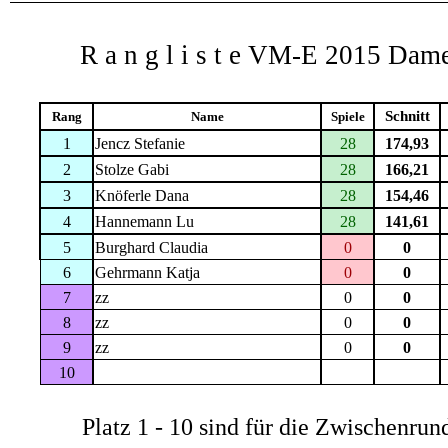
R a n g l i s t e
VM-E
2015 Dam
Schnitt
Rang
Name
Spiele
1
Jencz Stefanie
28
174,93
2
Stolze Gabi
28
166,21
3
Knöferle Dana
28
154,46
4
Hannemann Lu
28
141,61
5
Burghard Claudia
0
0
6
Gehrmann Katja
0
0
7
zz
0
0
8
zz
0
0
9
zz
0
0
10
Platz 1 - 10 sind für die Zwischenrun