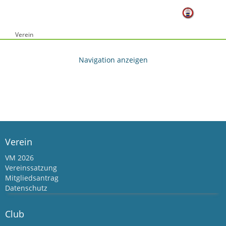
Verein
Verein
VM 2026
Vereinssatzung
Mitgliedsantrag
Datenschutz
Club