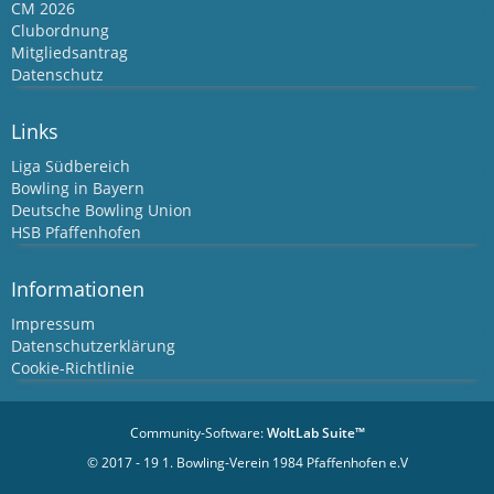
CM 2026
Clubordnung
Mitgliedsantrag
Datenschutz
Links
Liga Südbereich
Bowling in Bayern
Deutsche Bowling Union
HSB Pfaffenhofen
Informationen
Impressum
Datenschutzerklärung
Cookie-Richtlinie
Community-Software:
WoltLab Suite™
© 2017 - 19 1. Bowling-Verein 1984 Pfaffenhofen e.V