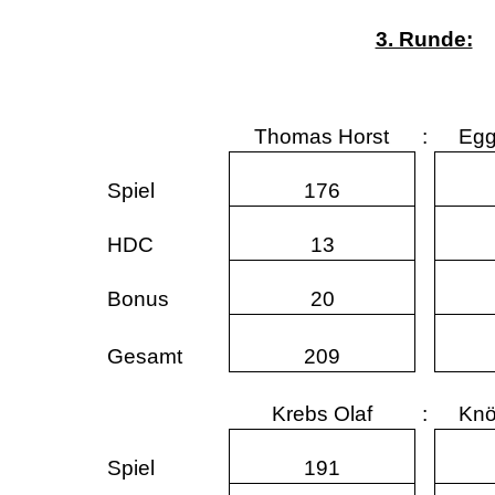
3. Runde:
Thomas Horst
:
Egg
Spiel
176
HDC
13
Bonus
20
Gesamt
209
Krebs Olaf
:
Knö
Spiel
191