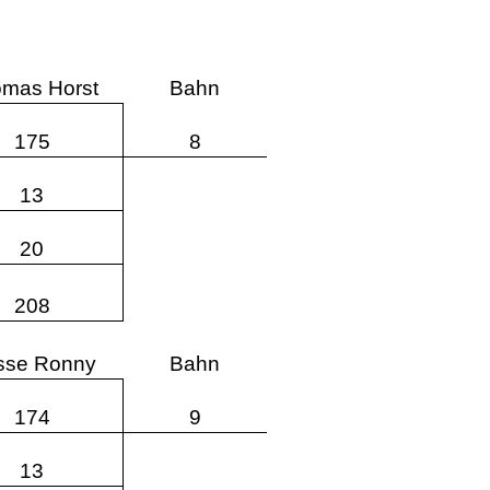
mas Horst
Bahn
175
8
13
20
208
sse Ronny
Bahn
174
9
13