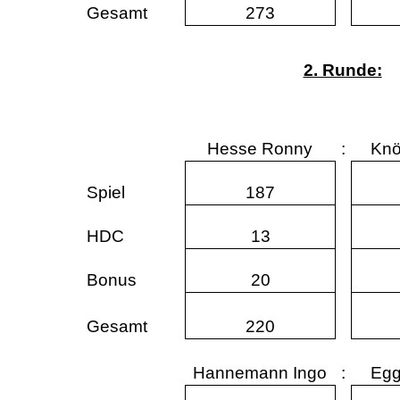
Gesamt
273
2. Runde:
Hesse Ronny
:
Knö
Spiel
187
HDC
13
Bonus
20
Gesamt
220
Hannemann Ingo
:
Egg