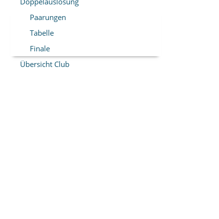
Doppelauslosung
Paarungen
Tabelle
Finale
Übersicht Club