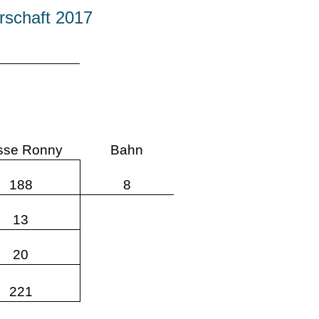
erschaft 2017
sse Ronny
Bahn
188
8
13
20
221