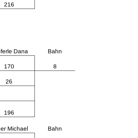
216
ferle Dana
Bahn
170
8
26
196
er Michael
Bahn