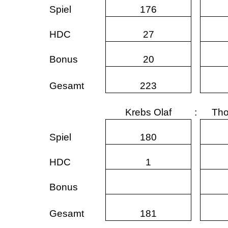
Spiel
176
HDC
27
Bonus
20
Gesamt
223
Krebs Olaf
:
Tho
Spiel
180
HDC
1
Bonus
Gesamt
181