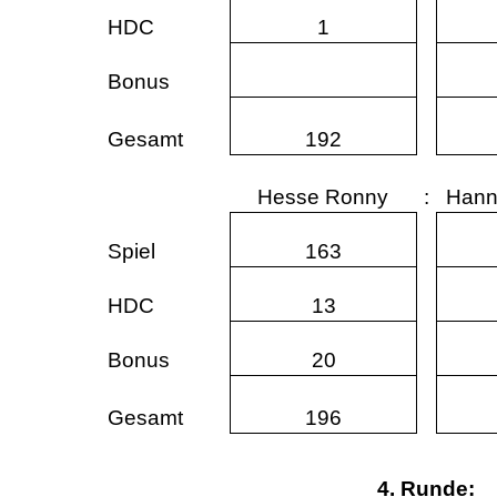
HDC
1
Bonus
Gesamt
192
Hesse Ronny
:
Hann
Spiel
163
HDC
13
Bonus
20
Gesamt
196
4. Runde: