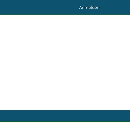
Anmelden