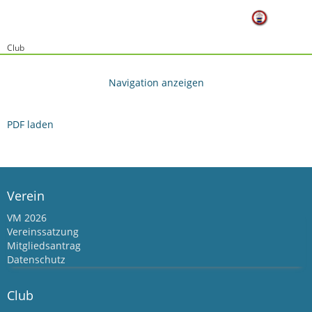
Club
PDF laden
Verein
VM 2026
Vereinssatzung
Mitgliedsantrag
Datenschutz
Club