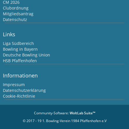
CM 2026
Clubordnung
Mitgliedsantrag
Datenschutz
Links
Liga Südbereich
Bowling in Bayern
Deutsche Bowling Union
HSB Pfaffenhofen
Informationen
Impressum
Datenschutzerklärung
Cookie-Richtlinie
Community-Software:
WoltLab Suite™
© 2017 - 19 1. Bowling-Verein 1984 Pfaffenhofen e.V